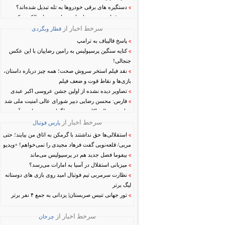
دستگیره‌ های برقی خودروها به تله تبدیل شده‌اند؟
تدوین قوانین جدید برای ایمن‌سازی درهای الکترونیکی
کشف شگفت‌انگیز پژوهشگران: داروی ویاگرا مانع از
سرخط اخبار از
قطار وبگردی
گسترش و متاستاز سرطان می‌شود
پاسخ قالیباف به ترامپ
کشف شگفت‌انگیز پزشکان: داروهای معروف لاغری
کنایه سنگین پرسپولیس به رامین رضاییان با این عکس
خطر ابتلا به بیماری‌های کشنده را کاهش می‌دهند
جنجالی!
نقد فیلم استخر سروش صحت؛ همه چیز درباره داستان،
بازی‌ها و نقاط قوت و ضعف فیلم
تصاویر دیده نشده از اولین جشن عروسی اکبر عبدی
فارس: محسن رضایی دبیر شورای عالی امنیت ملی شد
پاسخ جنجالی اکانت رسمی تلگرام به درخواست آدرس
مخفیگاه پاول دورف!
سرخط اخبار از
پارس فوتبال
استقلالی‌ها حق نداشتند با گرمکن به اتاق من بیایند؛ حتی
مربی/ قلعه‌نویی گفت فرهاد مجیدی را نمی‌خواهم! +ویدیو
بیفوما فصل جدید هم در پرسپولیس می‌ماند
میزبانی استقلال در آسیا به امارات می‌رسد؟
نظارت سرمربی تیم‌ فوتبال امید روی بازی های دوستانه
لیگ برتر
تور جهانی تنیس صربستان| یزدانی به جمع ۴ نفر برتر
رسید
اعزام تیم‌های ملی بسکتبال ۳ به ۳ زنان و مردان به لیگ
سرخط اخبار از
چرخان