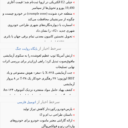
ملت‌های زیر ۲۳ سال
جیلی E2 الکتریکی در اروپا ثبت‌نام شد؛ قیمت آغازی
19,490 یورو و تحویل‌ها از سپتامبر
منطقه خرد شونده (crumple zone) در خودرو چیست و
چگونه از سرنشینان محافظت می‌کند
اسمارت با دیواره‌نگاره‌های شهری طراحی خودروی
شهری جدید «2#» را نشان داد
تحویل نخستین کامیون معدنی تمام برقی جهان با باتری
سدیمی 676 کیلووات‌ساعتی در چین
پتنت‌های جدید BYD برای باتری حالت‌جامد دو
سرخط اخبار از
پایگاه روایت جنگ
الکترولیتی؛ حرکت به سمت تولید آزمایشی در 2027
ارتش آمریکا توپ عظیم لغو‌شده را به سکوی آزمایشی
آئودی از کراس‌اوورهای «کوپه‌نما» دست نمی‌کشد: نسل
مافوق‌صوت تبدیل کرد؛ راهی ارزان‌تر برای بررسی اثرات
دوم Q8 راهی بازار می‌شود
نهایی تسلیحات
جت آزمایشی X-۶۲A با «مغز» هوش مصنوعی و پاد
IRST لوژیون؛ ۲۷ رهگیری خودکار یک T‑۳۸ در ۸ پرواز
آزمایشی
کشف پهپاد حامل مواد منفجره نزدیک آنتونوف An‑۱۲۴
در لایپزیگ؛ خطر جدیدی برای هواپیماهای باری اروپایی
افزایش ارسال موشک‌های بالیستیک کره‌شمالی به
سرخط اخبار از
اتومبیل فارسی
روسیه؛ تهدید تازه‌ای که اوکراین را در کمین می‌گذارد
پارس‌خودرو رکورددار کاهش تیراژ تولید
سقوط پهپاد رادارگریز XQ-۵۸ والکری در میدان
داستان طراحی ب ام و i3
آزمایشی داگ‌وی یوتا؛ کراتوس پروازهای آزمایشی را
ارائه گارانتی معتبر ماموت خودرو برای خودروهای
معلق کرد
وارداتی رنو و فولکس‌واگن