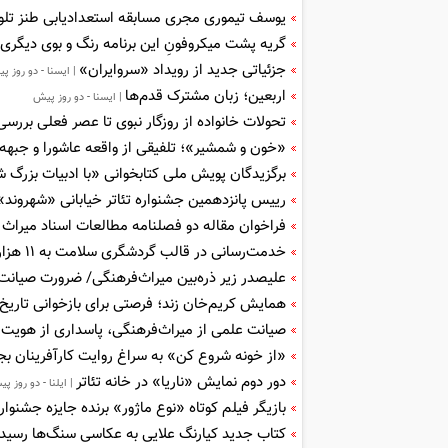
یوسف تیموری مجری مسابقه استعدادیابی طنز تلو
گریه پشت میکروفونِ این برنامه رنگ و بوی دیگری د
جزئیاتی جدید از رویداد «سروایران»
| ایسنا - دو روز پ
اربعین؛ زبان مشترک قدم‌ها
| ایسنا - دو روز پیش
تحولات خانواده از روزگار نبوی تا عصر فعلی بررس
«خون و شمشیر»؛ تلفیقی از واقعه عاشورا و جبه
برگزیدگان پویش ملی کتابخوانی «با ادبیات بزرگ
رییس پانزدهمین جشنواره تئاتر خیابانی «شهروند
فراخوان مقاله دو فصلنامه مطالعات اسناد میراث
خدمت‌رسانی در قالب گردشگری سلامت به ۱۱ هزار زائر اربعین
علیصدر زیر ذره‌بین میراث‌فرهنگی/ ضرورت صیانت
همایش کریم‌خان زند؛ فرصتی برای بازخوانی تاریخ مل
صیانت علمی از میراث‌فرهنگی، پاسداری از هویت 
«از خونه شروع کن» به سراغ روایت کارآفرینان ب
دور دوم نمایش «ناریا» در خانه تئاتر
| ایلنا - دو روز پ
بازیگر فیلم کوتاه «نوع ماژور» برنده جایزه جشنو
کتاب جدید کیارنگ علایی به عکاسی سنگ‌ها رسید