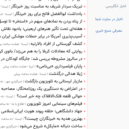
تبریک سردار شریف به مناسبت روز خبرنگار
اخبار انگلیسی
| ایسنا 
یادداشت ابوالفضل فاتح برای روز خبرنگار
| ایسنا -
اخبار در سایت شما
از پناه بردن به نمادهای مبهم در «استخر» تا توسل
هفته‌ای تحت تأثیر هنرهای اربعینی؛ یادبود نقاش قه
معرفی منبع خبری
آسیب‌پذیری آمریکا در برابر حملات موشکی ایران
کشف گورستانی از افراد بالارتبه
| ایسنا - هشت ساعت پ
روایتی که معادلات کربلا را به هم می‌زند/ بانوی ک
در سالروز مشروطه بررسی شد: جایگاه کودکان در
پایان فیلمبرداری «بی‌نامی»
| ایرنا - هشت ساعت پیش
ژیلا هدائی درگذشت
| ایسنا - هشت ساعت پیش
مازیار لرستانی به تلویزیون بازگشت
| خبرگزاری مهر - ن
در اعتراض به دستگیری یک روزنامه‌نگار، مصاحبه 
حوالی قلعه فلک‌الافلاک چه خبر است؟
| ایسنا - ن
فیلم‌های سینمایی امروز تلویزیون
| اطلاع با ما - نه س
جهاد دانشگاهی؛ حلقه پیوند هویت ایرانی‌اسلامی ب
بهترین هدیه به خبرنگاران چیست؟
| ایسنا - ده ساعت
ساخت دنباله «مایکل» شروع می‌شود
| خبرگزاری مهر