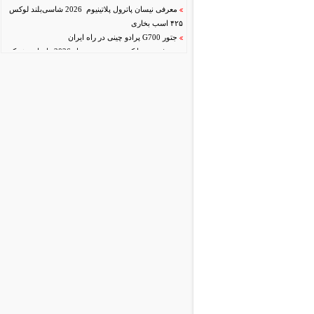
توافق احتمالی ایران و عمان درباره تنگه هرمز و
معرفی نیسان پاترول پلاتینیوم 2026 شاسی‌بلند لوکس
پیامدهای آن برای صنعت خودرو و زنجیره تأمین جهانی
۴۲۵ اسب بخاری
جتور G700 پرادو چینی در راه ایران
معرفی تویوتا کمری هیبریدی مدل 2026 وارداتی شرکت
برساوش