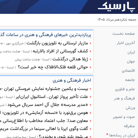
جمعه شانزدهم مرداد ۱۴۰۵
صفحه نخست
پربازدیدترین خبرهای فرهنگی و هنری در ساعات گذ
مازیار لرستانی به تلویزیون بازگشت
آخرین اخبار
| خبرگزاری مهر - ن
کشف گورستانی از افراد بالارتبه
| ایسنا - هشت ساعت پ
ایران
ژیلا هدائی درگذشت
| ایسنا - هشت ساعت پیش
جهان
حوالی قلعه فلک‌الافلاک چه خبر است؟
| ایسنا - ن
اقتصادی
جامعه
اخبار فرهنگی و هنری
بیست و یکمین جشنواره نمایش عروسکی تهران -م
علم و فناوری
علت تأخیر پرواز تهران ـ استانبول ایران‌ایر
| ایسنا - د
فرهنگ و هنر
«مدیر مدرسه» جلال آل احمد سریال می‌شود
| خبر
ورزش
هومن برق‌نورد با «نسخه آزمایشی» در تلویزیون؛ اط
صوت و تصویر
معاون صدا: جلب اعتماد مخاطب با اطلاع‌رسانی 
متفرقه
گفت ‌وگوی ایرنا با اهالی سینما در بزرگداشت مر
*
ایران در رسانه‌ها
می‌شود بلند شوی و بخندی؟
| ایسنا - سه ساعت پیش