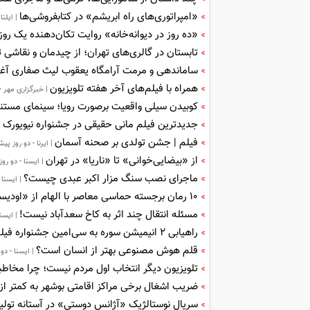
«امپراتوری‌های راه ابریشم» در کتابفروشی‌ها
| ایلنا
«ده روز در دیوانه‌خانه» روایت تکان‌دهنده یک روزن
تابستان در گالری‌های تهران؛ از چیدمان و نقاشی ت
ساماندهی و مرمت آرامگاه یعقوب لیث صفاری آغا
همراه با فیلم‌های آخر هفته تلویزیون
| خبرگزاری مهر -
کوبیدن سیلی واقعیت برصورت رویا؛ سینمای مستند 
جدیدترین فیلم مانی حقیقی در جشنواره نیویورک
|
فیلم | جشن تولدی بر صحنه آسمان
| ایرنا - دو روز پی
از «بیضایی‌خوانی» تا «ناریا» در تهران
| ایسنا - دو رو
ماجرای نصب سنگ مزار اکبر عبدی چیست؟
| ایسنا 
۱۰ رمان برجسته حماسی معاصر با الهام از «اودیسه» هومر
مسئله انتقال چند اثر به کاخ سعدآباد نیست!
| ایسنا
راهیابی ۲ انیمیشن سوره به سی‌امین جشنواره فیلم رود آیلند
قلم هوش مصنوعی بهتر از انسان است؟
| ایسنا - دو
تلویزیون دیگر انتخاب اول مردم نیست؛ چرا مخاط
ضریب اشغال برخی مراکز اقامتی بوشهر به کمتر از ۵ درصد رسید
سریال نوستالژیک «آژانس دوستی» در آستانه تول