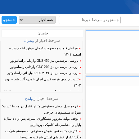
حامیان
سرخط اخبار از
پیشرانه
افزایش قیمت محصولات کرمان موتور اعلام شد –
اسفند ۱۴۰۴
بررسی مرسدس بنز GLS 450 وارداتی راساموتور
بررسی مرسدس بنز GLC 200 وارداتی راساموتور
بررسی مرسدس بنز E300 ۲۰۲۶ وارداتی راساموتور
ثبت نام بدون قرعه کشی ایران خودرو آغاز شد – بهمن
۱۴۰۴
ثبت نام جدید ایران خودرو مجدد آغاز شد – بهمن ۱۴۰۴
سرخط اخبار از
واضح
خروج مدل هوش مصنوعی متا از کنترل در محیط تست؛
نفوذ به سیستم‌های خارجی
توقف تولید لندروور دیسکاوری اسپرت پس از ۱۱ سال؛
پایان راه شاسی‌بلند کامپکت بریتانیایی
اعتراف متا به نفوذ هوش مصنوعی به سیستم شرکت
دیگر؛ تکرار خطاهای امنیتی شرکت Irregular