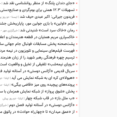
«جای دندان پلنگ» از منظر روانشناسی نقد شد
| خ
تسهیلات ۱۲.۳ همتی برای بوم‌گردی و صنایع‌دستی در سال ۱۴۰۵/ تمجید از استاندار خوزستان
فریدون جیرانی: اکبر عبدی حیف شد
| ایسنا - دو روز 
فیلم «اولین» با بازی جولین مور، پایان‌بخش جشنو
رمان «خاک سرد است» شنیدنی شد
| خبرگزاری مهر - 
خاکسپاری مریم همتیان در قطعه هنرمندان و اعلام
پشت‌صحنه پخش مسابقات فوتبال جام جهانی سال ۲۰۲۶ از شبکه فرا
فهرست فیلم‌های سینمایی و تلویزیون در نیمه مردا
ترسیم چهره فرهنگی رهبر شهید را از زبان هنرمندا
«رویای نیمه‌شب» تلفیقی از تخیل و واقعیت است/ 
سریال قدیمی «آژانس دوستی» در آستانه تولید 
«هیولا»ی کره ای به شبکه نمایش می آید
| ایلنا - د
پرونده‌های پیچیده روی میز «قاضی بیگی»
| ایلنا - 
پخش «شوق پرواز» از شبکه نمایش همزمان با سال
«ب مثل باز» در قاب شبکه چهار
| ایلنا - دو روز پیش
«آژانس دوستی» در آستانه تولید فصل دوم
| خبرگزا
از «عمق میدان» تا «چهارراه حوادث» در پاتوق م