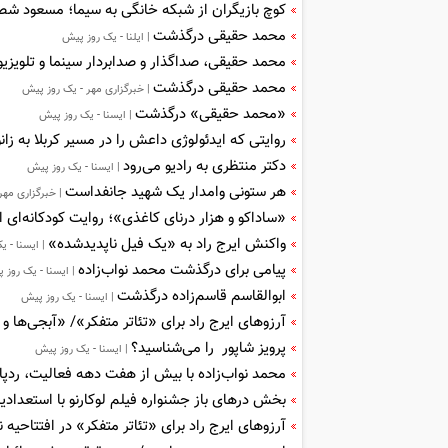
کوچ بازیگران از شبکه خانگی به سیما؛ مسعود شص
محمد حقیقی درگذشت
| ایلنا - یک روز پیش
محمد حقیقی، صداگذار و صدابردار سینما و تلویز
محمد حقیقی درگذشت
| خبرگزاری مهر - یک روز پیش
«محمد حقیقی» درگذشت
| ایسنا - یک روز پیش
روایتی که ایدئولوژی داعش را در مسیر کربلا به زانو
دکتر منتظری به رادیو می‌رود
| ایسنا - یک روز پیش
هر ستونی وامدار یک شهید جانفداست
| خبرگزاری مهر
«ساداکو و هزار درنای کاغذی»؛ روایت کودکانه‌ای 
واکنش ایرج راد به «یک فیل ناپدیدشده»
| ایسنا - 
پیامی برای درگذشت محمد نواب‌زاده
| ایسنا - یک روز 
ابوالقاسم قاسم‌زاده درگذشت
| ایسنا - یک روز پیش
آرزوهای ایرج راد برای «تئاتر متفکر»/ «آبجی‌ها 
پرویز شاپور را می‌شناسید؟
| ایسنا - یک روز پیش
محمد نواب‌زاده با بیش از هفت دهه فعالیت، ردپا
بخش درهای باز جشنواره فیلم لوکارنو با استعدادیاب
آرزوهای ایرج راد برای «تئاتر متفکر» در افتتاحیه 