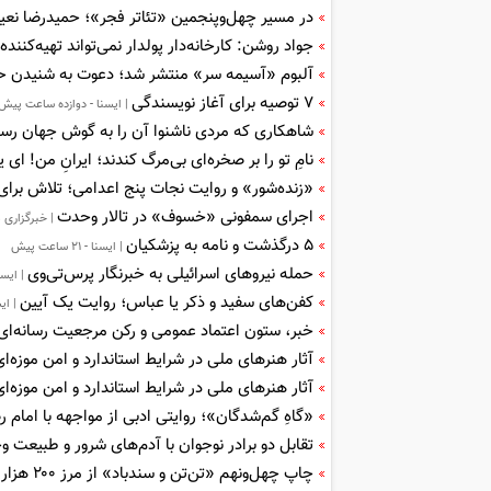
در مسیر چهل‌وپنجمین «تئاتر فجر»؛ حمیدرضا نعی
جواد روشن: کارخانه‌دار پولدار نمی‌تواند تهیه‌کننده تئاتر باشد/
آلبوم «آسیمه سر» منتشر شد؛ دعوت به شنیدن حر
۷ توصیه برای آغاز نویسندگی
| ایسنا - دوازده ساعت پیش
شاهکاری که مردی ناشنوا آن را به گوش جهان رسا
نامِ تو را بر صخره‌ای بی‌مرگ کندند؛ ایرانِ من! ای یا
«زنده‌شور» و روایت نجات پنج اعدامی؛ تلاش ب
اجرای سمفونی «خسوف» در تالار وحدت
| خبرگزاری 
۵ درگذشت و نامه‌ به پزشکیان
| ایسنا - ۲۱ ساعت پیش
حمله نیروهای اسرائیلی به خبرنگار پرس‌تی‌وی
| ایسن
کفن‌های سفید و ذکر یا عباس؛ روایت یک آیین
| ای
خبر، ستون اعتماد عمومی و رکن مرجعیت رسانه‌ا
آثار هنرهای ملی در شرایط استاندارد و امن موزه‌
آثار هنرهای ملی در شرایط استاندارد و امن موزه‌ا
«گاهِ گم‌شدگان»؛ روایتی ادبی از مواجهه با امام 
تقابل دو برادر نوجوان با آدم‌های شرور و طبیعت
چاپ چهل‌ونهم «تن‌تن و سندباد» از مرز ۲۰۰ هزار نسخه گذشت