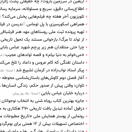
اربعین در سرزمین باروت/ چه حقیقتی پشت زائران
اطلاع‌رسانی دقیق، سریع و مسئولانه، سرمایه رسان
تلویزیون آخر هفته چه فیلم‌هایی پخش می‌کند؟
| 
همراهی اسکورسیزی با پل توماس ٱندرسن در فی
تهیه پرونده ثبت ملی روستاهای مهد هنر فرشبافی 
از تولد تا مرگ/ بازخوانی مستند یک تحول تاریخی
|
چرا حتی منتقدان هم زیر پرچم شهید عباس بابایی
«می‌خوام به دنیا بیام» و قصه تولدهای عجیب
| خب
داستان تفنگی که کام عروس و داماد را تلخ می‌کند
پیکر استاد نواب‌زاده در کرمان تشییع شد
| ایسنا - یک
آغاز فصل دوم کاوش‌های باستان‌شناسی محوطه ح
تاوان؛ وقتی پیش از صدور حکم، زندگی انسان‌ها 
درباره خلبان عباس بابایی
| ایسنا - یک روز پیش
جایزه بهترین کتاب روباه شنی به انتخاب نوجوانان
| 
دزفول آماده تبدیل بافت تاریخی ۲۷۰ هکتاری به محور توسعه گردشگری است
رونمایی از پوستر همایش ملی «تاریخ مطبوعات مح
اختصاص تسهیلات بیش از ۱۲ همتی برای بوم‌گردی و صنایع‌دستی در سال ۱۴۰۵
چند داستان از سامورایی‌ها، گرمی‌ها و ماجرای ه